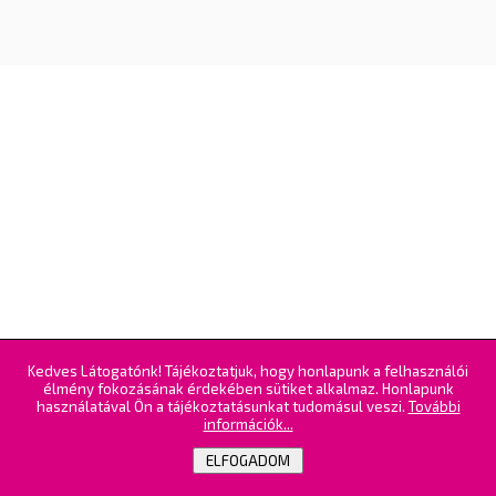
Kedves Látogatónk! Tájékoztatjuk, hogy honlapunk a felhasználói
élmény fokozásának érdekében sütiket alkalmaz. Honlapunk
használatával Ön a tájékoztatásunkat tudomásul veszi.
További
információk...
ELFOGADOM