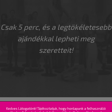
Csak 5 perc, és a legtökéletesebb
ajándékkal lepheti meg
szeretteit!
© 2016-2026. 3DiClone - all rights reserved |
Kvint-R
Kedves Látogatónk! Tájékoztatjuk, hogy honlapunk a felhasználói