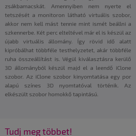
zsákbamacskát. Amennyiben nem nyerte el
tetszését a monitoron látható virtuális szobor,
akkor nem kell mást tennie mint ismét beállni a
szkennerbe. Két perc elteltével már el is készül az
újabb virtuális állomány. Így rövid idő alatt
kipróbálhat többféle testhelyzetet, akár többféle
ruha összeállítást is. Végül kiválasztásra kerülő
3D állományból készül majd el a leendő iClone
szobor. Az iClone szobor kinyomtatása egy por
alapú színes 3D nyomtatóval történik. Az
elkészült szobor homokkő tapintású.
Tudj meg többet!