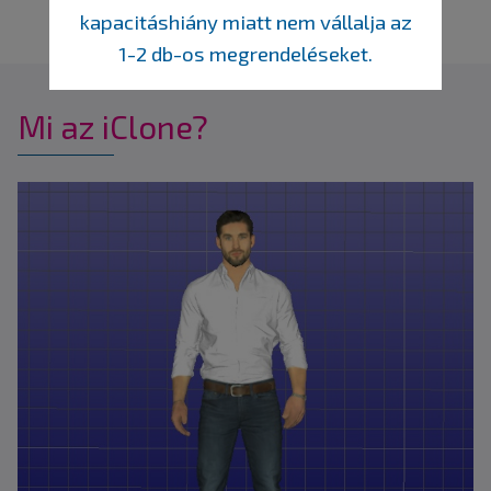
kapacitáshiány miatt nem vállalja az
1-2 db-os megrendeléseket.
Mi az iClone?